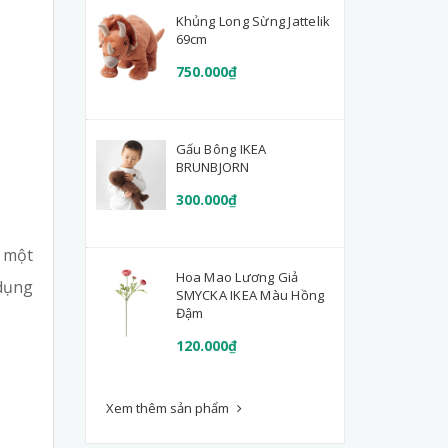
Khủng Long Sừng Jattelik
69cm
750.000₫
Gấu Bông IKEA
BRUNBJORN
300.000₫
- một
Hoa Mao Lương Giả
 dụng
SMYCKA IKEA Màu Hồng
Đậm
120.000₫
Xem thêm sản phẩm