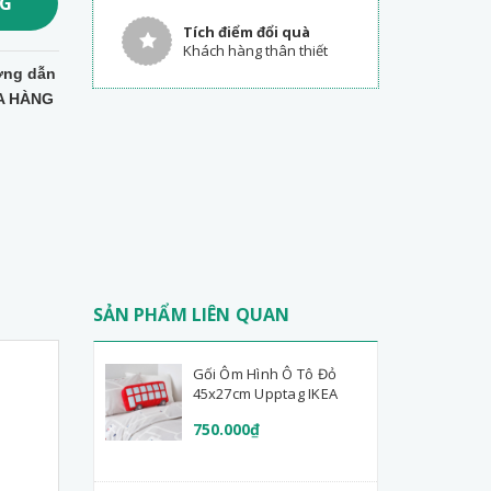
NG
Tích điểm đổi quà
Khách hàng thân thiết
ng dẫn
A HÀNG
SẢN PHẨM LIÊN QUAN
Gối Ôm Hình Ô Tô Đỏ
45x27cm Upptag IKEA
750.000₫