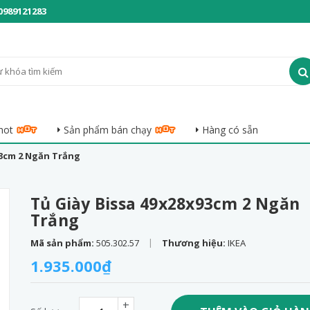
0989121283
hot
Sản phẩm bán chạy
Hàng có sẵn
93cm 2 Ngăn Trắng
Tủ Giày Bissa 49x28x93cm 2 Ngăn
Trắng
|
Mã sản phẩm:
505.302.57
Thương hiệu:
IKEA
1.935.000₫
+