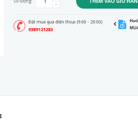
THÊM VÀO GIỎ HÀ
Số lượng:
-
Hướ
Đặt mua qua điện thoại (9:00 - 20:00)
MU
0989121283
g