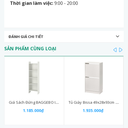
Thời gian làm việc:
9:00 - 20:00
ĐÁNH GIÁ CHI TIẾT
SẢN PHẨM CÙNG LOẠI
prev
ne
Giá Sách Đứng BAGGEBO Ikea Màu Trắng 50x25x160cm
Tủ Giày Bissa 49x28x93cm 2 Ngăn Trắng
1.185.000₫
1.935.000₫