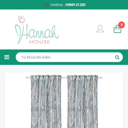
Hotline :
0989121283
0