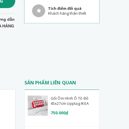
NG
Tích điểm đổi quà
Khách hàng thân thiết
ng dẫn
A HÀNG
SẢN PHẨM LIÊN QUAN
Gối Ôm Hình Ô Tô Đỏ
45x27cm Upptag IKEA
750.000₫