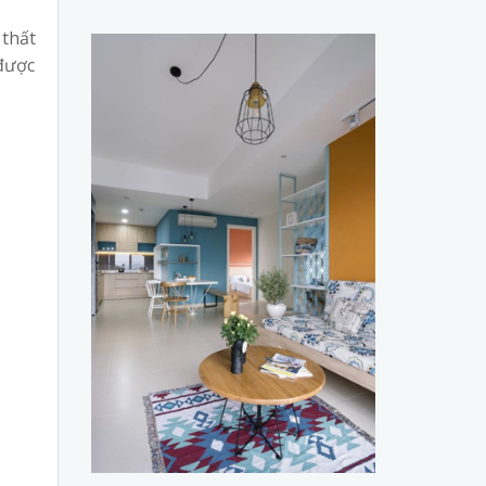
 thất
được