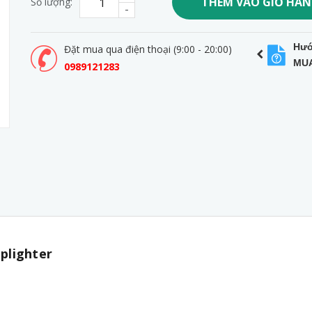
THÊM VÀO GIỎ HÀ
Số lượng:
-
Hướ
Đặt mua qua điện thoại (9:00 - 20:00)
MU
0989121283
plighter