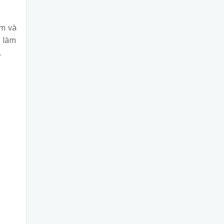
ấm và
g làm
.