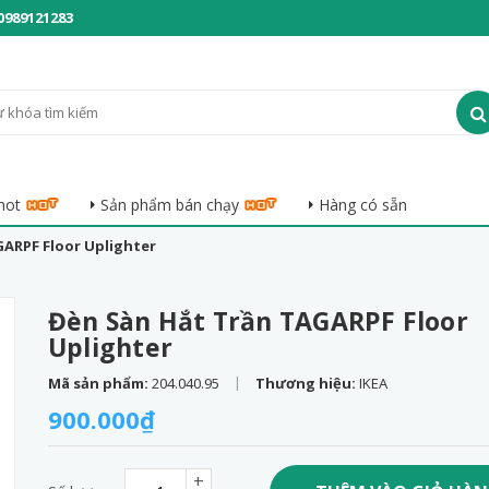
0989121283
hot
Sản phẩm bán chạy
Hàng có sẵn
ARPF Floor Uplighter
Đèn Sàn Hắt Trần TAGARPF Floor
Uplighter
|
Mã sản phẩm:
204.040.95
Thương hiệu:
IKEA
900.000₫
+