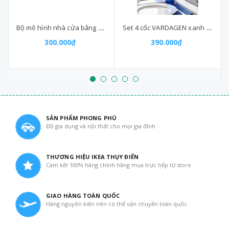
Bộ mô hình nhà cửa bằng bìa cứng MALA IKEA - thủ công cho bé
Set 4 cốc VARDAGEN xanh 310ml
300.000₫
390.000₫
SẢN PHẨM PHONG PHÚ
Đồ gia dụng và nội thất cho mọi gia đình
THƯƠNG HIỆU IKEA THỤY ĐIỂN
Cam kết 100% hàng chính hãng mua trực tiếp từ store
GIAO HÀNG TOÀN QUỐC
Hàng nguyên kiện nên có thể vận chuyển toàn quốc