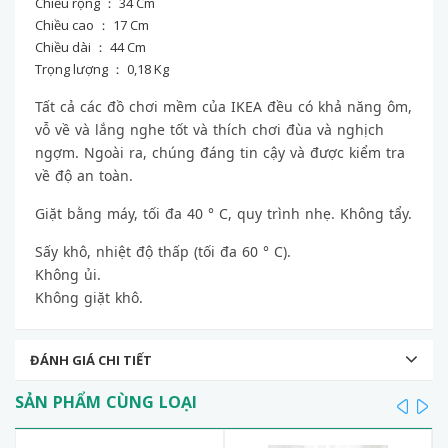
Chiều rộng ： 34 Cm
Chiều cao ： 17 Cm
Chiều dài ： 44 Cm
Trọng lượng ： 0,18 Kg
Tất cả các đồ chơi mềm của IKEA đều có khả năng ôm,
vỗ về và lắng nghe tốt và thích chơi đùa và nghịch
ngợm.
Ngoài ra, chúng đáng tin cậy và được kiểm tra
về độ an toàn.
Giặt bằng máy, tối đa 40 ° C, quy trình nhẹ.
Không tẩy.
Sấy khô, nhiệt độ thấp (tối đa 60 ° C).
Không ủi.
Không giặt khô.
ĐÁNH GIÁ CHI TIẾT
SẢN PHẨM CÙNG LOẠI
prev
ne