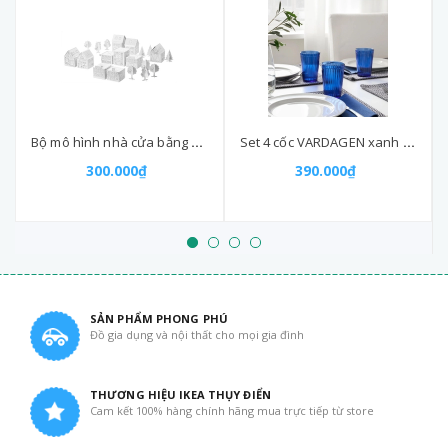
Bộ mô hình nhà cửa bằng bìa cứng MALA IKEA - thủ công cho bé
Set 4 cốc VARDAGEN xanh 310ml
300.000₫
390.000₫
SẢN PHẨM PHONG PHÚ
Đồ gia dụng và nội thất cho mọi gia đình
THƯƠNG HIỆU IKEA THỤY ĐIỂN
Cam kết 100% hàng chính hãng mua trực tiếp từ store