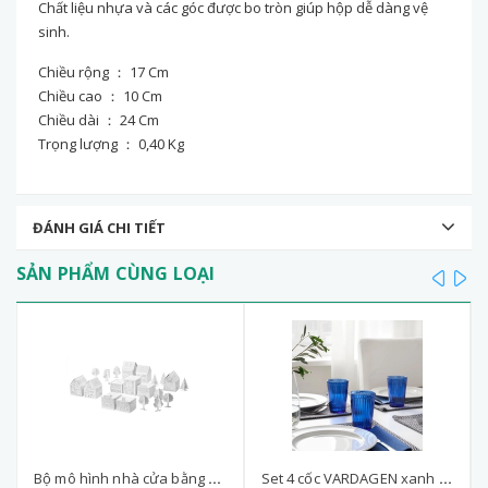
Chất liệu nhựa và các góc được bo tròn giúp hộp dễ dàng vệ
sinh.
Chiều rộng ： 17 Cm
Chiều cao ： 10 Cm
Chiều dài ： 24 Cm
Trọng lượng ： 0,40 Kg
ĐÁNH GIÁ CHI TIẾT
SẢN PHẨM CÙNG LOẠI
prev
ne
Bộ mô hình nhà cửa bằng bìa cứng MALA IKEA - thủ công cho bé
Set 4 cốc VARDAGEN xanh 310ml