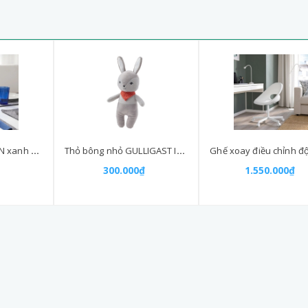
Set 4 cốc VARDAGEN xanh 310ml
Thỏ bông nhỏ GULLIGAST IKEA 18cm
300.000₫
1.550.000₫