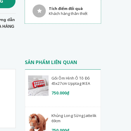
NG
Tích điểm đổi quà
Khách hàng thân thiết
ng dẫn
A HÀNG
SẢN PHẨM LIÊN QUAN
Gối Ôm Hình Ô Tô Đỏ
45x27cm Upptag IKEA
750.000₫
Khủng Long Sừng Jattelik
69cm
750.000₫