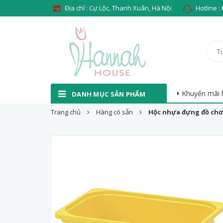
Địa chỉ : Cự Lộc, Thanh Xuân, Hà Nội
Hotline :
Khuyến mãi 
DANH MỤC SẢN PHẨM
Trang chủ
Hàng có sẵn
Hộc nhựa đựng đồ chơi