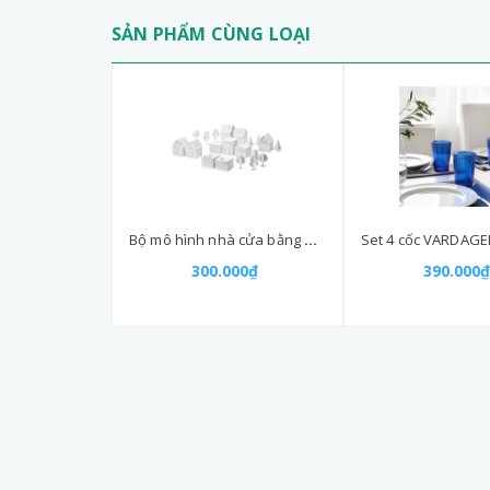
SẢN PHẨM CÙNG LOẠI
Bộ mô hình nhà cửa bằng bìa cứng MALA IKEA - thủ công cho bé
300.000₫
390.000₫