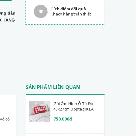
Tích điểm đổi quà
ng dẫn
Khách hàng thân thiết
A HÀNG
SẢN PHẨM LIÊN QUAN
Gối Ôm Hình Ô Tô Đỏ
45x27cm Upptag IKEA
750.000₫
 Vỏ có