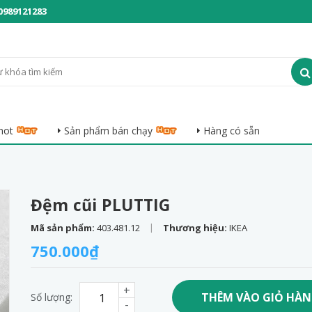
0989121283
hot
Sản phẩm bán chạy
Hàng có sẵn
Đệm cũi PLUTTIG
|
Mã sản phẩm:
403.481.12
Thương hiệu:
IKEA
750.000₫
+
THÊM VÀO GIỎ HÀ
Số lượng:
-