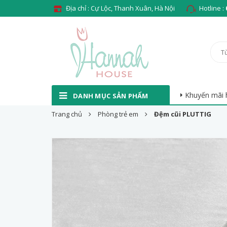
Địa chỉ : Cự Lộc, Thanh Xuân, Hà Nội
Hotline :
Khuyến mãi 
DANH MỤC SẢN PHẨM
Trang chủ
Phòng trẻ em
Đệm cũi PLUTTIG