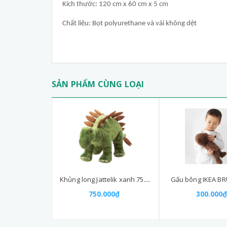
Kích thước: 120 cm x 60 cm x 5 cm
Chất liệu: Bọt polyurethane và vải không dệt
SẢN PHẨM CÙNG LOẠI
Khủng long Jattelik xanh 75cm
Gấu bông IKEA B
750.000₫
300.000₫