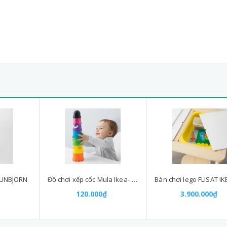
RUNBJORN
Đồ chơi xếp cốc Mula Ikea- đồ chơi màu sắc cho bé
120.000₫
3.900.000₫