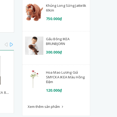
Khủng Long Sừng Jattelik
69cm
750.000₫
Gấu Bông IKEA
prev
next
BRUNBJORN
300.000₫
Hoa Mao Lương Giả
SMYCKA IKEA Màu Hồng
Đậm
120.000₫
Bàn chơi lego FLISAT IKEA 83x58 cm, cao 48cm
Lót toilet TOSSIG N TOIL SEAT WHITE/GREEN AP JP
Ghế nhựa FORSIKTIG
300.000₫
150.000₫
Xem thêm sản phẩm