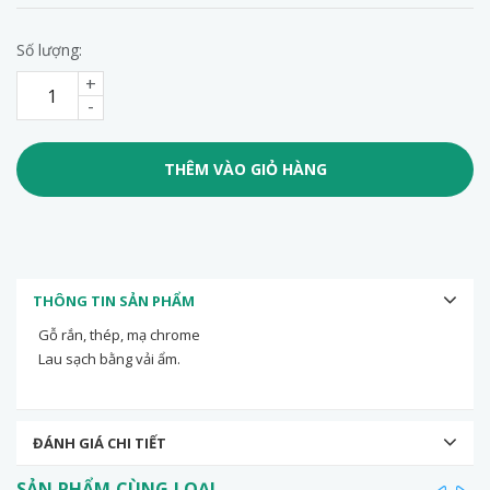
Số lượng:
+
-
THÊM VÀO GIỎ HÀNG
THÔNG TIN SẢN PHẨM
Gỗ rắn, thép, mạ chrome
Lau sạch bằng vải ẩm.
ĐÁNH GIÁ CHI TIẾT
SẢN PHẨM CÙNG LOẠI
prev
ne