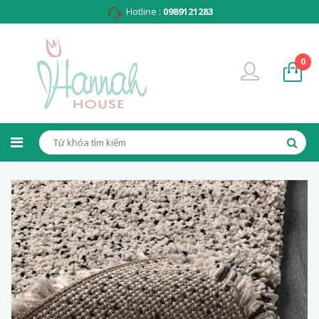
Hotline :
0989121283
0