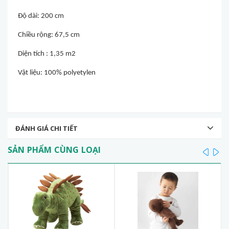
Độ dài: 200 cm
Chiều rộng: 67,5 cm
Diện tích : 1,35 m2
Vật liệu: 100% polyetylen
ĐÁNH GIÁ CHI TIẾT
SẢN PHẨM CÙNG LOẠI
prev
ne