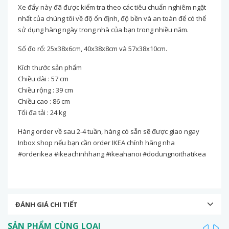
Xe đẩy này đã được kiểm tra theo các tiêu chuẩn nghiêm ngặt
nhất của chúng tôi về độ ổn định, độ bền và an toàn để có thể
sử dụng hàng ngày trong nhà của bạn trong nhiều năm.
Số đo rổ: 25x38x6cm, 40x38x8cm và 57x38x10cm.
Kích thước sản phẩm
Chiều dài : 57 cm
Chiều rộng : 39 cm
Chiều cao : 86 cm
Tối đa tải : 24 kg
Hàng order về sau 2-4 tuần, hàng có sẵn sẽ được giao ngay
Inbox shop nếu bạn cần order IKEA chính hãng nha
#orderikea #ikeachinhhang #ikeahanoi #dodungnoithatikea
ĐÁNH GIÁ CHI TIẾT
SẢN PHẨM CÙNG LOẠI
prev
ne