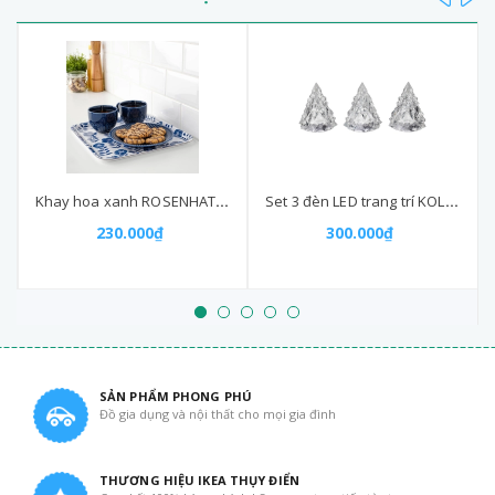
Khay hoa xanh ROSENHATTA
Set 3 đèn LED trang trí KOLDKNAPP 6cm
230.000₫
300.000₫
SẢN PHẨM PHONG PHÚ
Đồ gia dụng và nội thất cho mọi gia đình
THƯƠNG HIỆU IKEA THỤY ĐIỂN