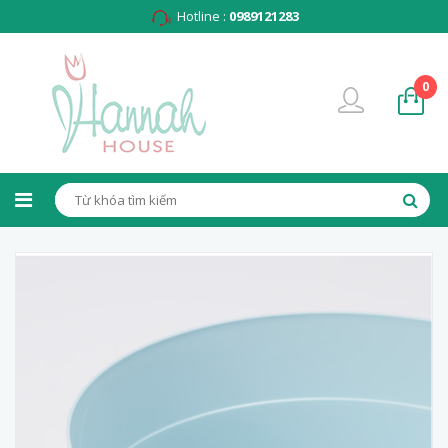
Hotline :
0989121283
0