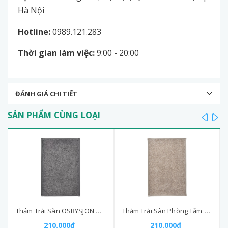
Hà Nội
Hotline:
0989.121.283
Thời gian làm việc:
9:00 - 20:00
ĐÁNH GIÁ CHI TIẾT
SẢN PHẨM CÙNG LOẠI
prev
ne
Thảm Trải Sàn OSBYSJON Bath Mat 40x60cm Grey AP
Thảm Trải Sàn Phòng Tắm Osbysjön Bath Mat Light Grey-Beige 40x60 cm
210.000₫
210.000₫