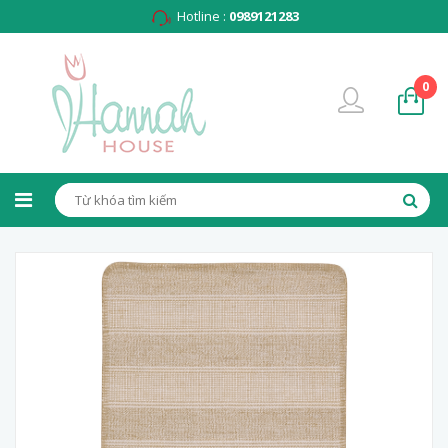
Hotline :
0989121283
0