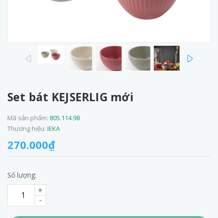
prev
next
Set bát KEJSERLIG mới
Mã sản phẩm:
805.114.98
Thương hiệu:
IEKA
270.000₫
Số lượng:
+
-