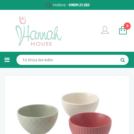
Hotline :
0989121283
0