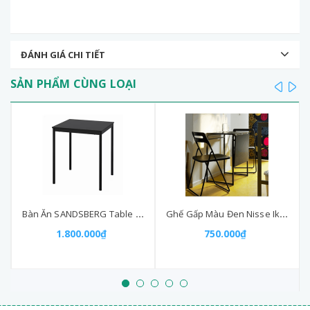
ĐÁNH GIÁ CHI TIẾT
SẢN PHẨM CÙNG LOẠI
prev
ne
Bàn Ăn SANDSBERG Table Black 67x67 cm
Ghế Gấp Màu Đen Nisse Ikea Folding Chair Black
1.800.000₫
750.000₫