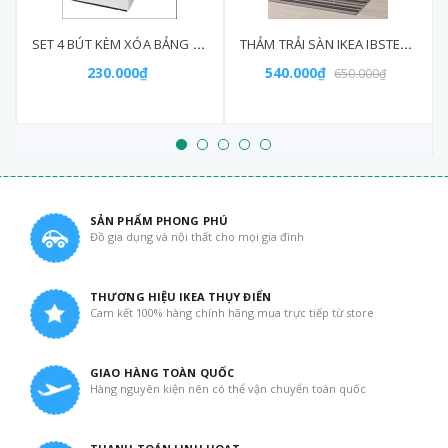
SET 4 BÚT KÈM XÓA BẢNG MALA IKEA
THẢM TRẢI SÀN IKEA IBSTED 120X180cm
230.000₫
540.000₫
650.000₫
SẢN PHẨM PHONG PHÚ
Đồ gia dụng và nội thất cho mọi gia đình
THƯƠNG HIỆU IKEA THỤY ĐIỂN
Cam kết 100% hàng chính hãng mua trực tiếp từ store
GIAO HÀNG TOÀN QUỐC
Hàng nguyên kiện nên có thể vận chuyển toàn quốc