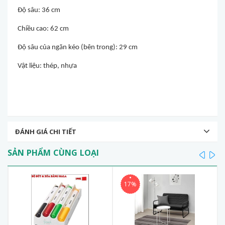
Độ sâu: 36 cm
Chiều cao: 62 cm
Độ sâu của ngăn kéo (bên trong): 29 cm
Vật liệu: thép, nhựa
ĐÁNH GIÁ CHI TIẾT
SẢN PHẨM CÙNG LOẠI
prev
ne
17%