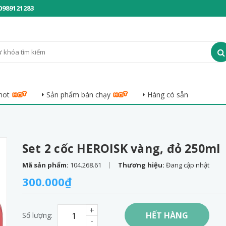
0989121283
hot
Sản phẩm bán chạy
Hàng có sẵn
Set 2 cốc HEROISK vàng, đỏ 250ml
|
Mã sản phẩm:
104.268.61
Thương hiệu:
Đang cập nhật
300.000₫
+
HẾT HÀNG
Số lượng:
-