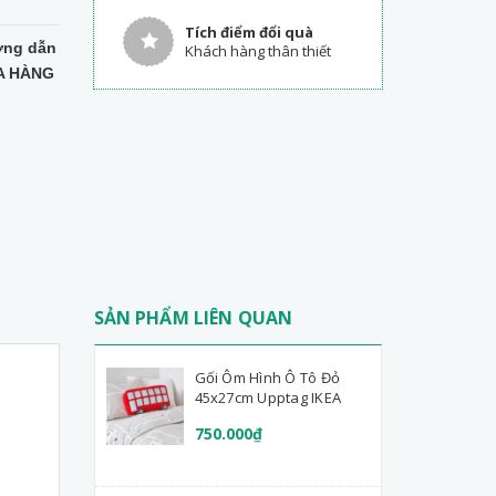
Tích điểm đổi quà
ng dẫn
Khách hàng thân thiết
A HÀNG
SẢN PHẨM LIÊN QUAN
Gối Ôm Hình Ô Tô Đỏ
45x27cm Upptag IKEA
750.000₫