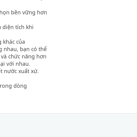
 chọn bền vững hơn
.
 diện tích khi
g khác của
g nhau, bạn có thể
c và chức năng hơn
ại với nhau.
t nước xuất xứ.
 trong dòng