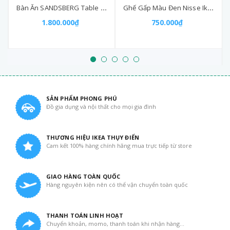
Bàn Ăn SANDSBERG Table Black 67x67 cm
Ghế Gấp Màu Đen Nisse Ikea Folding Chair Black
1.800.000₫
750.000₫
SẢN PHẨM PHONG PHÚ
Đồ gia dụng và nội thất cho mọi gia đình
THƯƠNG HIỆU IKEA THỤY ĐIỂN
Cam kết 100% hàng chính hãng mua trực tiếp từ store
GIAO HÀNG TOÀN QUỐC
Hàng nguyên kiện nên có thể vận chuyển toàn quốc
THANH TOÁN LINH HOẠT
Chuyển khoản, momo, thanh toán khi nhận hàng...