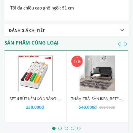
Tối đa chiều cao ghế ngồi: 51 cm
ĐÁNH GIÁ CHI TIẾT
SẢN PHẨM CÙNG LOẠI
prev
ne
17%
SET 4 BÚT KÈM XÓA BẢNG MALA IKEA
THẢM TRẢI SÀN IKEA IBSTED 120X180cm
230.000₫
540.000₫
650.000₫