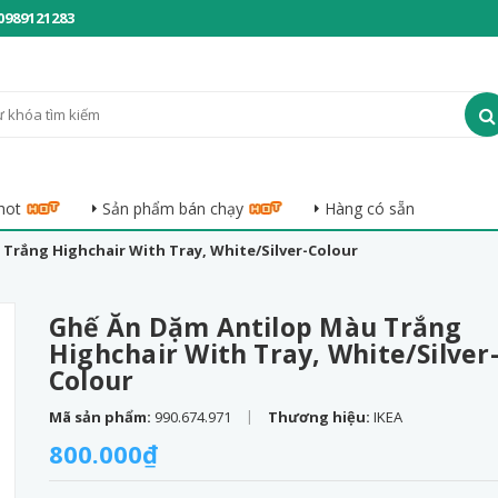
0989121283
hot
Sản phẩm bán chạy
Hàng có sẵn
Trắng Highchair With Tray, White/Silver-Colour
Ghế Ăn Dặm Antilop Màu Trắng
Highchair With Tray, White/Silver
Colour
|
Mã sản phẩm:
990.674.971
Thương hiệu:
IKEA
800.000₫