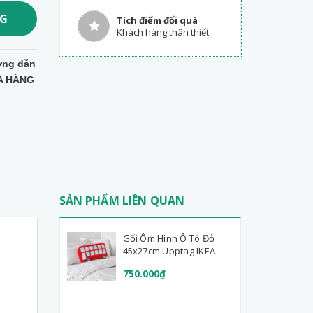
NG
Tích điểm đổi quà
Khách hàng thân thiết
ng dẫn
A HÀNG
SẢN PHẨM LIÊN QUAN
Gối Ôm Hình Ô Tô Đỏ
45x27cm Upptag IKEA
750.000₫