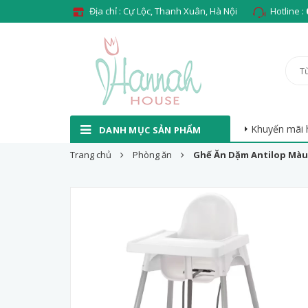
Địa chỉ : Cự Lộc, Thanh Xuân, Hà Nội
Hotline :
Khuyến mãi 
DANH MỤC SẢN PHẨM
Trang chủ
Phòng ăn
Ghế Ăn Dặm Antilop Màu 