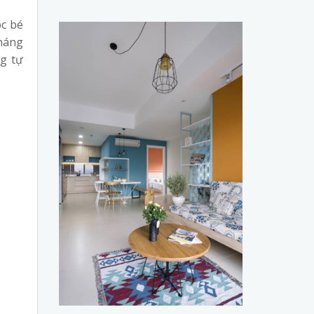
óc bé
tháng
ng tự