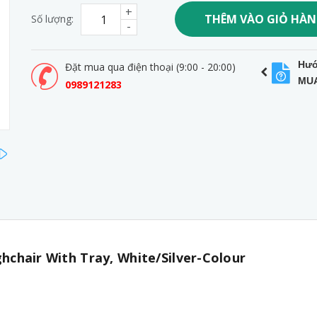
+
THÊM VÀO GIỎ HÀ
Số lượng:
-
Hướ
Đặt mua qua điện thoại (9:00 - 20:00)
MU
0989121283
next
chair With Tray, White/Silver-Colour