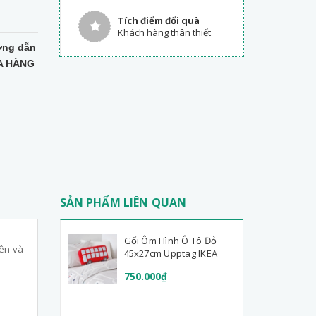
Tích điểm đổi quà
Khách hàng thân thiết
ng dẫn
A HÀNG
SẢN PHẨM LIÊN QUAN
Gối Ôm Hình Ô Tô Đỏ
lên và
45x27cm Upptag IKEA
750.000₫