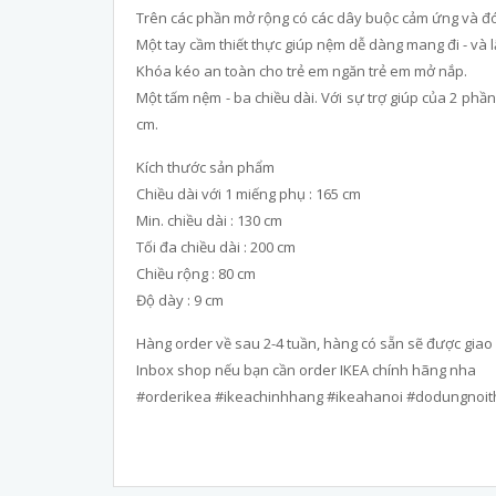
Trên các phần mở rộng có các dây buộc cảm ứng và đó
Một tay cầm thiết thực giúp nệm dễ dàng mang đi - và l
Khóa kéo an toàn cho trẻ em ngăn trẻ em mở nắp.
Một tấm nệm - ba chiều dài. Với sự trợ giúp của 2 phần
cm.
Kích thước sản phẩm
Chiều dài với 1 miếng phụ : 165 cm
Min. chiều dài : 130 cm
Tối đa chiều dài : 200 cm
Chiều rộng : 80 cm
Độ dày : 9 cm
Hàng order về sau 2-4 tuần, hàng có sẵn sẽ được giao
Inbox shop nếu bạn cần order IKEA chính hãng nha
#orderikea #ikeachinhhang #ikeahanoi #dodungnoit