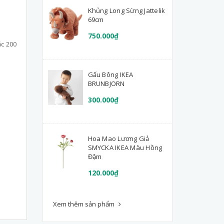
Khủng Long Sừng Jattelik
69cm
750.000₫
ặc 200
Gấu Bông IKEA
BRUNBJORN
300.000₫
Hoa Mao Lương Giả
SMYCKA IKEA Màu Hồng
Đậm
120.000₫
Xem thêm sản phẩm