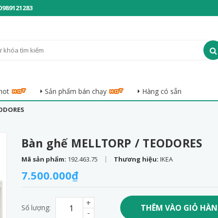
0989121283
hot
Sản phẩm bán chạy
Hàng có sẵn
EODORES
Bàn ghế MELLTORP / TEODORES
|
Mã sản phẩm:
192.463.75
Thương hiệu:
IKEA
7.500.000₫
+
THÊM VÀO GIỎ HÀ
Số lượng:
-