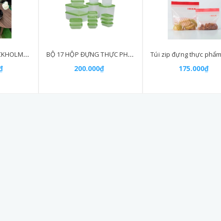
Đĩa trưng bày STOCKHOLM IKEA màu bạc
BỘ 17 HỘP ĐỰNG THỰC PHẨM PRUTA
₫
200.000₫
175.000₫