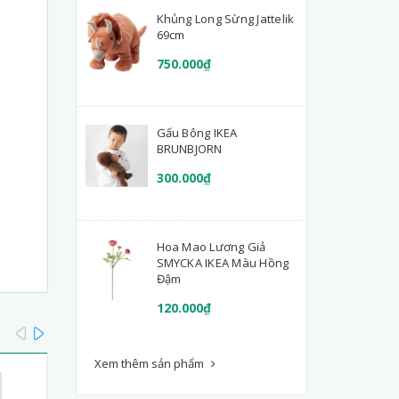
Khủng Long Sừng Jattelik
69cm
750.000₫
Gấu Bông IKEA
BRUNBJORN
300.000₫
Hoa Mao Lương Giả
SMYCKA IKEA Màu Hồng
Đậm
120.000₫
prev
next
Xem thêm sản phẩm