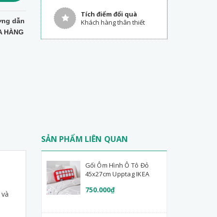
Tích điểm đổi quà
ng dẫn
Khách hàng thân thiết
A HÀNG
SẢN PHẨM LIÊN QUAN
Gối Ôm Hình Ô Tô Đỏ
45x27cm Upptag IKEA
750.000₫
 và